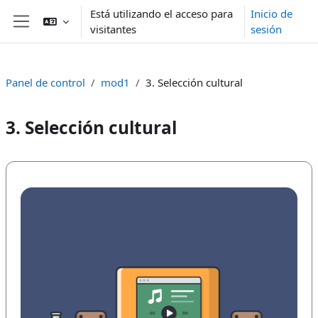
Salta al contenido principal
Está utilizando el acceso para
Inicio de
visitantes
sesión
Panel lateral
Panel de control
mod1
3. Selección cultural
3. Selección cultural
Esquema de sección