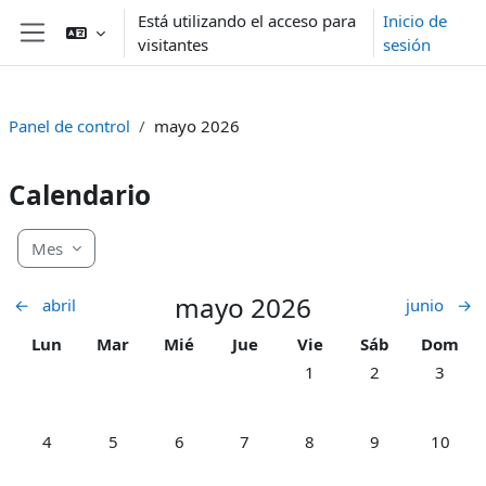
Salta al contenido principal
Está utilizando el acceso para
Inicio de
visitantes
sesión
Panel lateral
Panel de control
mayo 2026
Calendario
Mes
mayo 2026
←
abril
junio
→
Lunes
Martes
Miércoles
Jueves
Viernes
Sábado
Doming
Lun
Mar
Mié
Jue
Vie
Sáb
Dom
Sin eventos, viernes, 1 m
Sin eventos, sáb
Sin eve
1
2
3
Sin eventos, lunes, 4 mayo
Sin eventos, martes, 5 mayo
Sin eventos, miércoles, 6 mayo
Sin eventos, jueves, 7 mayo
Sin eventos, viernes, 8 m
Sin eventos, sáb
Sin eve
4
5
6
7
8
9
10